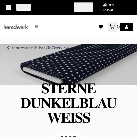
my-
my-
topbar.deliveryCountry
DE
shirts
measures
0
mainMenu.menu
accountMenu.wishlis
fabrics.details.backToOverview
STERNE
DUNKELBLAU
WEISS