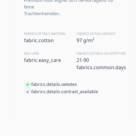
Premium-Stoff eignet sich hervorragend für
feine
Trachtenhemden.
FABRICS.DETAILS.MATERIAL
FABRICS.DETAILS.WEIGHT
fabric.cotton
97 g/m²
NAV.CARE
FABRICS.DETAILS.DELIVERYTIME
fabric.easy_care
21-90
fabrics.common.days
fabrics.details.oekotex
fabrics.details.contrast_available