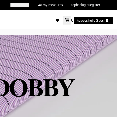
my-shirts
my-measures
topbar.loginRegister
0
header.helloGuest
accountMenu.wishlist
 DOBBY