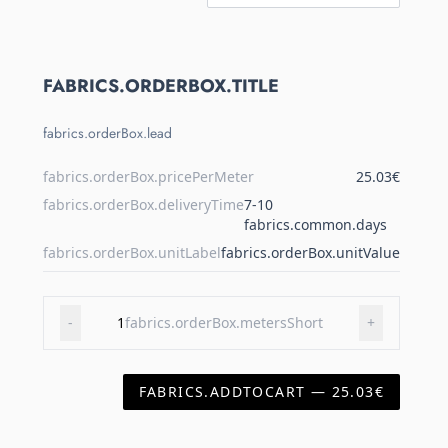
FABRICS.ORDERBOX.TITLE
fabrics.orderBox.lead
fabrics.orderBox.pricePerMeter
25.03€
fabrics.orderBox.deliveryTime
7-10
fabrics.common.days
fabrics.orderBox.unitLabel
fabrics.orderBox.unitValue
-
1
fabrics.orderBox.metersShort
+
FABRICS.ADDTOCART — 25.03€