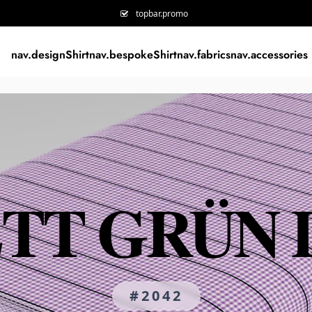
topbar.promo
nav.designShirt
nav.bespokeShirt
nav.fabrics
nav.accessories
TT GRÜN
#2042