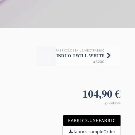
FABRICS.DETAILS.NEXTFABRIC
INDUO TWILL WHITE
#3200
104,90 €
priceNote
FABRICS.USEFABRIC
fabrics.sampleOrder