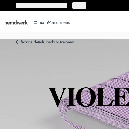
topbar.deliveryCountry
topbar.deliveryCountry
DE
mainMenu.menu
mainMenu.menu
fabrics.details.backToOverview
VIOLE