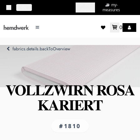
my-
my-
topbar.deliveryCountry
DE
shirts
measures
0
mainMenu.menu
accountMenu.wishlis
fabrics.details.backToOverview
VOLLZWIRN ROSA
KARIERT
#1810