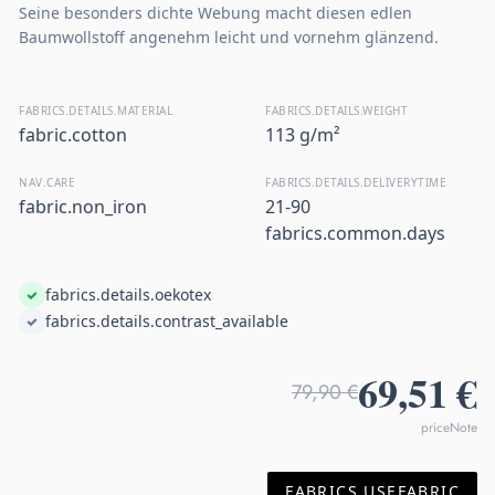
Seine besonders dichte Webung macht diesen edlen
Baumwollstoff angenehm leicht und vornehm glänzend.
FABRICS.DETAILS.MATERIAL
FABRICS.DETAILS.WEIGHT
fabric.cotton
113 g/m²
NAV.CARE
FABRICS.DETAILS.DELIVERYTIME
fabric.non_iron
21-90
fabrics.common.days
fabrics.details.oekotex
fabrics.details.contrast_available
69,51 €
79,90 €
priceNote
FABRICS.USEFABRIC