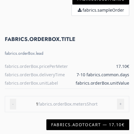
fabrics.sampleOrder
FABRICS.ORDERBOX.TITLE
fabrics.orderBox.lead
fabrics.orderBox.pricePerMeter
17.10€
fabrics.orderBox.deliveryTime
7-10 fabrics.common.days
fabrics.orderBox.unitLabel
fabrics.orderBox.unitValue
-
1
fabrics.orderBox.metersShort
+
FABRICS.ADDTOCART — 17.10€