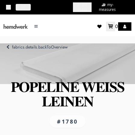
my-
my-
topbar.deliveryCountry
DE
shirts
measures
0
mainMenu.menu
accountMenu.wishlis
fabrics.details.backToOverview
POPELINE WEISS L
EINEN
#1780