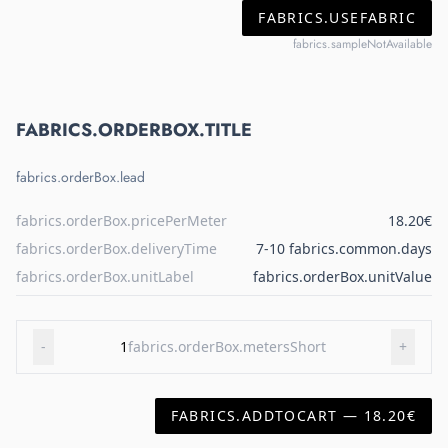
FABRICS.USEFABRIC
fabrics.sampleNotAvailable
FABRICS.ORDERBOX.TITLE
fabrics.orderBox.lead
fabrics.orderBox.pricePerMeter
18.20€
fabrics.orderBox.deliveryTime
7-10 fabrics.common.days
fabrics.orderBox.unitLabel
fabrics.orderBox.unitValue
-
1
fabrics.orderBox.metersShort
+
FABRICS.ADDTOCART — 18.20€