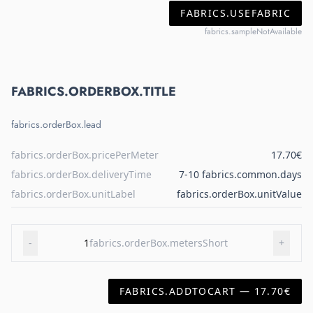
FABRICS.USEFABRIC
fabrics.sampleNotAvailable
FABRICS.ORDERBOX.TITLE
fabrics.orderBox.lead
fabrics.orderBox.pricePerMeter
17.70€
fabrics.orderBox.deliveryTime
7-10 fabrics.common.days
fabrics.orderBox.unitLabel
fabrics.orderBox.unitValue
-
1
fabrics.orderBox.metersShort
+
FABRICS.ADDTOCART — 17.70€