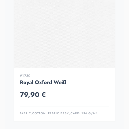
#1730
Royal Oxford Weiß
79,90 €
FABRIC.COTTON
• FABRIC.EASY_CARE
• 156 G/M²