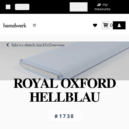
my-
my-
topbar.deliveryCountry
DE
shirts
measures
0
mainMenu.menu
accountMenu.wishlis
fabrics.details.backToOverview
ROYAL OXFORD
HELLBLAU
#1738