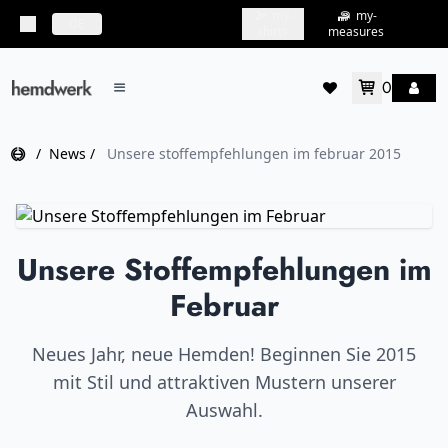
my-
my-
topbar.deliveryCountry
DE
shirts
measures
0
mainMenu.menu
accountMenu.wishlis
Home
/
News
/
Unsere stoffempfehlungen im februar 2015
Unsere Stoffempfehlungen im
Februar
Neues Jahr, neue Hemden! Beginnen Sie 2015
mit Stil und attraktiven Mustern unserer
Auswahl.