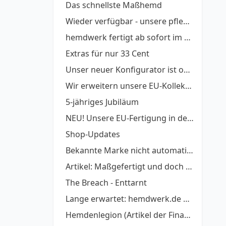
Das schnellste Maßhemd
Wieder verfügbar - unsere pflegeleichten Twills
hemdwerk fertigt ab sofort im Nachbarland
Extras für nur 33 Cent
Unser neuer Konfigurator ist online
Wir erweitern unsere EU-Kollektion
5-jähriges Jubiläum
NEU! Unsere EU-Fertigung in der OPEN BETA!
Shop-Updates
Bekannte Marke nicht automatisch GUT
Artikel: Maßgefertigt und doch günstig
The Breach - Enttarnt
Lange erwartet: hemdwerk.de Version 3.0 ist online
Hemdenlegion (Artikel der Financial Times Deutschl