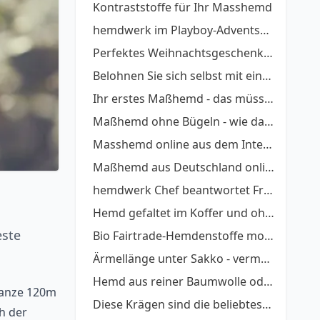
Kontraststoffe für Ihr Masshemd
hemdwerk im Playboy-Adventskalender
Perfektes Weihnachtsgeschenk: Maßhemd verschenken, so geht´s.
Belohnen Sie sich selbst mit einem Maßhemd
Ihr erstes Maßhemd - das müssen Sie beachten
Maßhemd ohne Bügeln - wie das möglich wird
Masshemd online aus dem Internet bestellen
Maßhemd aus Deutschland online kaufen
hemdwerk Chef beantwortet Fragen - ein Interview
Hemd gefaltet im Koffer und ohne bügeln anziehen - So geht´s
este
Bio Fairtrade-Hemdenstoffe modisch
Ärmellänge unter Sakko - vermeiden Sie diese Fehler
Hemd aus reiner Baumwolle oder Kunstfaser?
 anze 120m
Diese Krägen sind die beliebtesten
h der