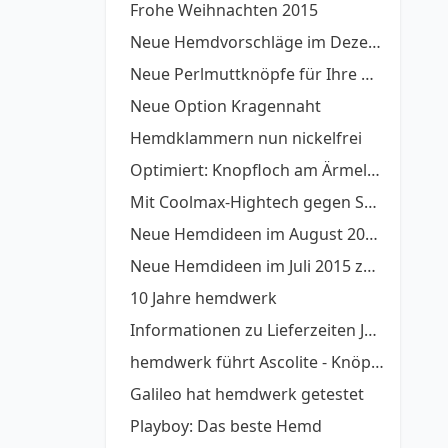
Frohe Weihnachten 2015
Neue Hemdvorschläge im Dezember
Neue Perlmuttknöpfe für Ihre Hemden auf Maß
Neue Option Kragennaht
Hemdklammern nun nickelfrei
Optimiert: Knopfloch am Ärmelschlitz nun quer
Mit Coolmax-Hightech gegen Sommerhitze
Neue Hemdideen im August 2015 als Anregung oder zum direkt Übernehmen
Neue Hemdideen im Juli 2015 zum Nachdesignen
10 Jahre hemdwerk
Informationen zu Lieferzeiten Juli-August 2015
hemdwerk führt Ascolite - Knöpfe auf Stiel ein
Galileo hat hemdwerk getestet
Playboy: Das beste Hemd