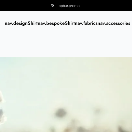
topbar.promo
nav.designShirt
nav.bespokeShirt
nav.fabrics
nav.accessories