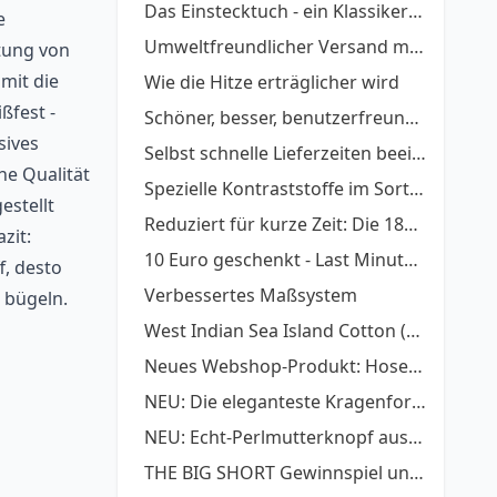
Das Einstecktuch - ein Klassiker wieder voll im Trend
e
Umweltfreundlicher Versand mit DHL GoGreen
tung von
mit die
Wie die Hitze erträglicher wird
ßfest -
Schöner, besser, benutzerfreundlicher!
sives
Selbst schnelle Lieferzeiten beeinflussen
he Qualität
Spezielle Kontraststoffe im Sortiment
estellt
Reduziert für kurze Zeit: Die 1800er- und 1900er- Stoffserien
zit:
10 Euro geschenkt - Last Minute Geschenke
f, desto
Verbessertes Maßsystem
 bügeln.
West Indian Sea Island Cotton (WISICA)
Neues Webshop-Produkt: Hosenträger zum Hemd
NEU: Die eleganteste Kragenform: Piccadilly-Kragen
NEU: Echt-Perlmutterknopf aus Naturmuschel
THE BIG SHORT Gewinnspiel und Style Guide