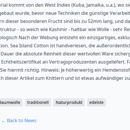
rial kommt von den West Indies (Kuba, Jamaika, u.a.), wo si
ebaut wurde, bevor neue Techniken die günstige Verarbei
rn dieser besonderen Frucht sind bis zu 52mm lang, und da
Struktur - so weich wie Kashmir - haltbar wie Wolle - sehr Rei
ologisch Nach der Webung entsteht ein einzigartiges, exklu
. Sea Island Cotton ist handverlesen, die außerordentlic
Dauer die absolute Reinheit dieser wertvollen Ware sicherg
 Echtheitszertifikat an Vertragsproduzenten ausgeliefert. Fa
ie hiermit richtig. Hinweis: Je höherwertig ein Hemdenstof
 dieser Artikel zum Knittern und ist etwas aufwändiger zu
Baumwolle
traditionell
Naturprodukt
edelste
← Back to News