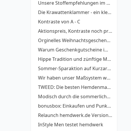
Unsere Stoffempfehlungen im Februar
Die Krawattenklammer - ein kleines schmuckes Helferlein
Kontraste von A - C
Aktionspreis, Kontraste noch preiswerter!
Orginelles Weihnachtsgeschenk - ein Maßhemd zum Fest
Warum Geschenkgutscheine immer eine gute Idee sind
Hippe Tradition und zünftige Moderne
Sommer-Sparaktion auf Kurzarmhemden!
Wir haben unser Maßsystem weiter optimiert
TWEED: Die besten Hemdenmacher
Modisch durch die sommerliche Bürohitze
bonusbox: Einkaufen und Punkte sammeln
Relaunch hemdwerk.de Version 6.0 ist online
InStyle Men testet hemdwerk