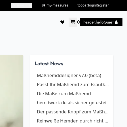
my-shirts
my-measures
topbar.loginRegister
0
header.helloGuest
accountMenu.wishlist
Latest News
Maßhemddesigner v7.0 (beta)
Passt Ihr Maßhemd zum Brautkleid?
Die Maße zum Maßhemd
hemdwerk.de als sicher getestet
Der passende Knopf zum Maßhemd
Reinweiße Hemden durch richtiges Waschen