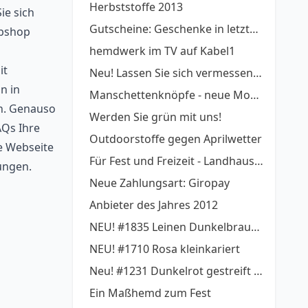
Herbststoffe 2013
ie sich
Gutscheine: Geschenke in letzter Minute
ebshop
hemdwerk im TV auf Kabel1
it
Neu! Lassen Sie sich vermessen - von UPcload!
n in
Manschettenknöpfe - neue Modelle
n. Genauso
Werden Sie grün mit uns!
AQs Ihre
Outdoorstoffe gegen Aprilwetter
e Webseite
Für Fest und Freizeit - Landhausstyle!
ungen.
Neue Zahlungsart: Giropay
Anbieter des Jahres 2012
NEU! #1835 Leinen Dunkelbraun gestreift
NEU! #1710 Rosa kleinkariert
Neu! #1231 Dunkelrot gestreift bügelfrei
Ein Maßhemd zum Fest