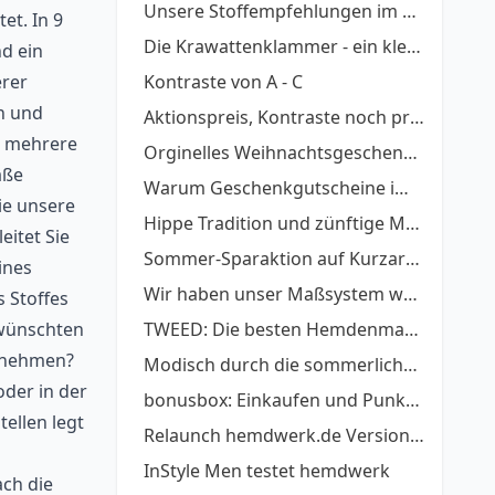
Unsere Stoffempfehlungen im Februar
et. In 9
Die Krawattenklammer - ein kleines schmuckes Helferlein
nd ein
erer
Kontraste von A - C
n und
Aktionspreis, Kontraste noch preiswerter!
e mehrere
Orginelles Weihnachtsgeschenk - ein Maßhemd zum Fest
aße
Warum Geschenkgutscheine immer eine gute Idee sind
ie unsere
Hippe Tradition und zünftige Moderne
eitet Sie
Sommer-Sparaktion auf Kurzarmhemden!
ines
Wir haben unser Maßsystem weiter optimiert
 Stoffes
ewünschten
TWEED: Die besten Hemdenmacher
e nehmen?
Modisch durch die sommerliche Bürohitze
oder in der
bonusbox: Einkaufen und Punkte sammeln
ellen legt
Relaunch hemdwerk.de Version 6.0 ist online
InStyle Men testet hemdwerk
ach die