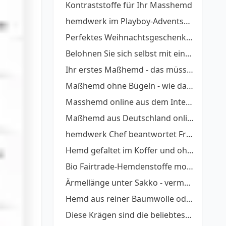
Kontraststoffe für Ihr Masshemd
hemdwerk im Playboy-Adventskalender
Perfektes Weihnachtsgeschenk: Maßhemd verschenken, so geht´s.
Belohnen Sie sich selbst mit einem Maßhemd
Ihr erstes Maßhemd - das müssen Sie beachten
Maßhemd ohne Bügeln - wie das möglich wird
Masshemd online aus dem Internet bestellen
Maßhemd aus Deutschland online kaufen
hemdwerk Chef beantwortet Fragen - ein Interview
Hemd gefaltet im Koffer und ohne bügeln anziehen - So geht´s
Bio Fairtrade-Hemdenstoffe modisch
Ärmellänge unter Sakko - vermeiden Sie diese Fehler
Hemd aus reiner Baumwolle oder Kunstfaser?
Diese Krägen sind die beliebtesten