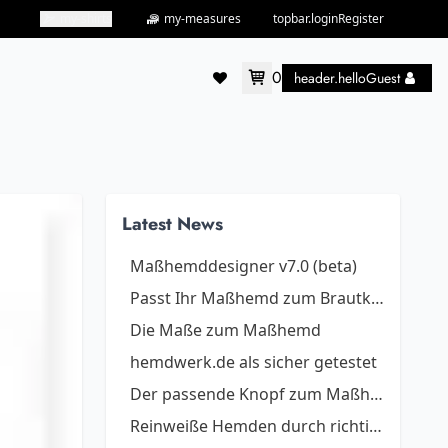
my-shirts
my-measures
topbar.loginRegister
0
header.helloGuest
accountMenu.wishlist
Latest News
Maßhemddesigner v7.0 (beta)
Passt Ihr Maßhemd zum Brautkleid?
Die Maße zum Maßhemd
hemdwerk.de als sicher getestet
Der passende Knopf zum Maßhemd
Reinweiße Hemden durch richtiges Waschen