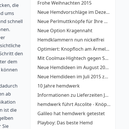
Frohe Weihnachten 2015
cken, die
Neue Hemdvorschläge im Dezember
und ums
und schnell
Neue Perlmuttknöpfe für Ihre Hemden auf Maß
onen.
Neue Option Kragennaht
Der
Hemdklammern nun nickelfrei
sichtliche
Optimiert: Knopfloch am Ärmelschlitz nun quer
Schritt den
Mit Coolmax-Hightech gegen Sommerhitze
nter dem
Neue Hemdideen im August 2015 als Anregung oder zum direkt Übernehmen
o können
Neue Hemdideen im Juli 2015 zum Nachdesignen
 dadurch
10 Jahre hemdwerk
en ab
Informationen zu Lieferzeiten Juli-August 2015
nikation
hemdwerk führt Ascolite - Knöpfe auf Stiel ein
 ist die
Galileo hat hemdwerk getestet
gelben
Playboy: Das beste Hemd
 Sie