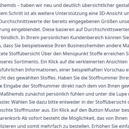
hemds – haben wir neu und deutlich übersichtlicher gestalt
edem Schritt ist als weitere Unterstützung eine 3D-Ansicht u
Durchschnittswerte der bereits eingegebenen Größen uns
rung eingeblendet. Diese basieren auf Durchschnittswerte
verbindlich. In Ihrem persönlichen Kundenbereich können Si
ch, dass Sie beispielsweise Ihren Businesshemden andere M
tete Stoffübersicht Über den Menüpunkt Stoffe erreichen S
nseres Sortiments. Ein Klick auf die verkleinerten Ansichten l
ausführlichen Informationen, einer beispielhaften Vorschau e
t des gewählten Stoffes. Haben Sie die Stoffnummer Ihres
die Eingabe der Stoffnummer direkt nach dem von Ihnen g
en Maßhemds zunächst persönlich fühlen und unter die Lup
ster. Wählen Sie dazu bitte entweder in der Stoffübersicht 
chte Stoffmuster aus. Ein Klick auf den Button Muster best
arenkorb Ab sofort besteht die Möglichkeit, das von Ihnen
zieren und somit mehrfach zu bestellen. Erhöhen Sie einf