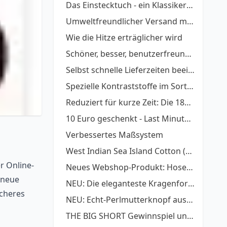
Das Einstecktuch - ein Klassiker wieder voll im Trend
Umweltfreundlicher Versand mit DHL GoGreen
Wie die Hitze erträglicher wird
Schöner, besser, benutzerfreundlicher!
Selbst schnelle Lieferzeiten beeinflussen
Spezielle Kontraststoffe im Sortiment
Reduziert für kurze Zeit: Die 1800er- und 1900er- Stoffserien
10 Euro geschenkt - Last Minute Geschenke
Verbessertes Maßsystem
West Indian Sea Island Cotton (WISICA)
r Online-
Neues Webshop-Produkt: Hosenträger zum Hemd
 neue
NEU: Die eleganteste Kragenform: Piccadilly-Kragen
icheres
NEU: Echt-Perlmutterknopf aus Naturmuschel
THE BIG SHORT Gewinnspiel und Style Guide