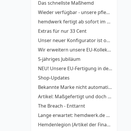
Das schnellste Maßhemd
Wieder verfügbar - unsere pflegeleichten Twills
hemdwerk fertigt ab sofort im Nachbarland
Extras für nur 33 Cent
Unser neuer Konfigurator ist online
Wir erweitern unsere EU-Kollektion
5-jähriges Jubiläum
NEU! Unsere EU-Fertigung in der OPEN BETA!
Shop-Updates
Bekannte Marke nicht automatisch GUT
Artikel: Maßgefertigt und doch günstig
The Breach - Enttarnt
Lange erwartet: hemdwerk.de Version 3.0 ist online
Hemdenlegion (Artikel der Financial Times Deutschl