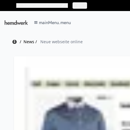
topbar.deliveryCountry
topbar.deliveryCountry
DE
mainMenu.menu
mainMenu.menu
Home
/
News
/
Neue webseite online