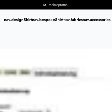
topbar.promo
nav.designShirt
nav.bespokeShirt
nav.fabrics
nav.accessories