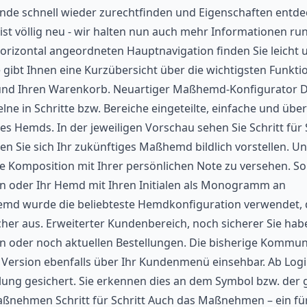
nde schnell wieder zurechtfinden und Eigenschaften entde
 ist völlig neu - wir halten nun auch mehr Informationen r
orizontal angeordneten Hauptnavigation finden Sie leicht 
e gibt Ihnen eine Kurzübersicht über die wichtigsten Funkti
in und Ihren Warenkorb. Neuartiger Maßhemd-Konfigurator 
ne in Schritte bzw. Bereiche eingeteilte, einfache und über
s Hemds. In der jeweiligen Vorschau sehen Sie Schritt für 
nnen Sie sich Ihr zukünftiges Maßhemd bildlich vorstellen. U
re Komposition mit Ihrer persönlichen Note zu versehen. S
n oder Ihr Hemd mit Ihren Initialen als Monogramm an
Hemd wurde die beliebteste Hemdkonfiguration verwendet,
her aus. Erweiterter Kundenbereich, noch sicherer Sie hab
enen oder noch aktuellen Bestellungen. Die bisherige Kommu
ersion ebenfalls über Ihr Kundenmenü einsehbar. Ab Login
lung gesichert. Sie erkennen dies an dem Symbol bzw. der 
aßnehmen Schritt für Schritt Auch das Maßnehmen – ein für