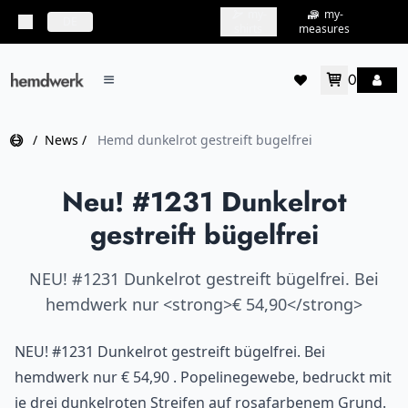
my-
my-
topbar.deliveryCountry
DE
shirts
measures
0
mainMenu.menu
accountMenu.wishlis
Home
/
News
/
Hemd dunkelrot gestreift bugelfrei
Neu! #1231 Dunkelrot
gestreift bügelfrei
NEU! #1231 Dunkelrot gestreift bügelfrei. Bei
hemdwerk nur <strong>€ 54,90</strong>
NEU! #1231 Dunkelrot gestreift bügelfrei. Bei
hemdwerk nur € 54,90 . Popelinegewebe, bedruckt mit
je drei dunkelroten Streifen auf rosafarbenem Grund.