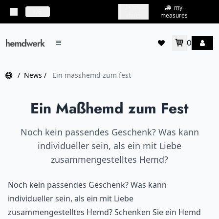
my-
my-
topbar.deliveryCountry
DE
shirts
measures
0
mainMenu.menu
accountMenu.wishlis
Home
/
News
/
Ein masshemd zum fest
Ein Maßhemd zum Fest
Noch kein passendes Geschenk? Was kann
individueller sein, als ein mit Liebe
zusammengestelltes Hemd?
Noch kein passendes Geschenk? Was kann
individueller sein, als ein mit Liebe
zusammengestelltes Hemd? Schenken Sie ein Hemd