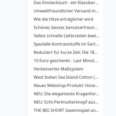
Das Einstecktuch - ein Klassiker wieder voll im Trend
Umweltfreundlicher Versand mit DHL GoGreen
Wie die Hitze erträglicher wird
Schöner, besser, benutzerfreundlicher!
Selbst schnelle Lieferzeiten beeinflussen
Spezielle Kontraststoffe im Sortiment
Reduziert für kurze Zeit: Die 1800er- und 1900er- Stoffserien
10 Euro geschenkt - Last Minute Geschenke
Verbessertes Maßsystem
West Indian Sea Island Cotton (WISICA)
Neues Webshop-Produkt: Hosenträger zum Hemd
NEU: Die eleganteste Kragenform: Piccadilly-Kragen
NEU: Echt-Perlmutterknopf aus Naturmuschel
THE BIG SHORT Gewinnspiel und Style Guide