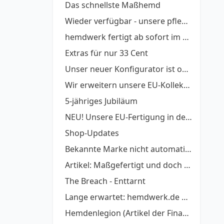
Das schnellste Maßhemd
Wieder verfügbar - unsere pflegeleichten Twills
hemdwerk fertigt ab sofort im Nachbarland
Extras für nur 33 Cent
Unser neuer Konfigurator ist online
Wir erweitern unsere EU-Kollektion
5-jähriges Jubiläum
NEU! Unsere EU-Fertigung in der OPEN BETA!
Shop-Updates
Bekannte Marke nicht automatisch GUT
Artikel: Maßgefertigt und doch günstig
The Breach - Enttarnt
Lange erwartet: hemdwerk.de Version 3.0 ist online
Hemdenlegion (Artikel der Financial Times Deutschl