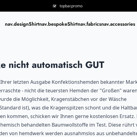
topbar.promo
nav.designShirt
nav.bespokeShirt
nav.fabrics
nav.accessories
e nicht automatisch GUT
n Ihrer letzten Ausgabe Konfektionshemden bekannter Mar
erraschte - nicht die teuersten Hemden der "Großen" waren
 wurde die Möglichkeit, Kragenstäbchen vor der Wäsche
ndard ist), was die Kragenspitzen schont und die Haltbar
den kommen, schicken wir Ihnen gerne kostenlosen Ersatz.
chemisch behandelten Baumwollstoffe im Test. Diese rührt 
Hemden von hemdwerk werden ausnahmslos aus unbehandelt