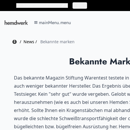
topbar.deliveryCountry
topbar.deliveryCountry
DE
mainMenu.menu
mainMenu.menu
Home
/
News
/
Bekannte marken
Bekannte Mark
Das bekannte Magazin Stiftung Warentest testete i
auch weniger bekannter Hersteller. Das Ergebnis üb
Testsieger. Kein "sehr gut" wurde vergeben. Gelobt
herauszunehmen (wie es auch bei unseren Hemden Sta
erhöht. Sollte Ihnen ein Kragenstäbchen mal abhan
wurde die schlechte Schweißtransportfähigkeit der 
bügelleichten bzw. bügelfreien Ausrüstung her. 