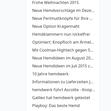
Frohe Weihnachten 2015
Neue Hemdvorschläge im Dezember
Neue Perlmuttknöpfe für Ihre Hemden auf Maß
Neue Option Kragennaht
Hemdklammern nun nickelfrei
Optimiert: Knopfloch am Ärmelschlitz nun quer
Mit Coolmax-Hightech gegen Sommerhitze
Neue Hemdideen im August 2015 als Anregung oder zum direkt Übernehmen
Neue Hemdideen im Juli 2015 zum Nachdesignen
10 Jahre hemdwerk
Informationen zu Lieferzeiten Juli-August 2015
hemdwerk führt Ascolite - Knöpfe auf Stiel ein
Galileo hat hemdwerk getestet
Playboy: Das beste Hemd