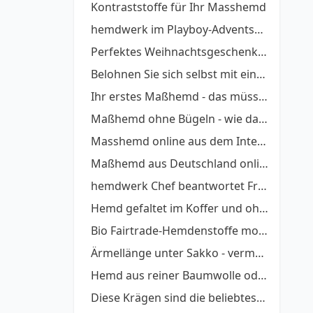
Kontraststoffe für Ihr Masshemd
hemdwerk im Playboy-Adventskalender
Perfektes Weihnachtsgeschenk: Maßhemd verschenken, so geht´s.
Belohnen Sie sich selbst mit einem Maßhemd
Ihr erstes Maßhemd - das müssen Sie beachten
Maßhemd ohne Bügeln - wie das möglich wird
Masshemd online aus dem Internet bestellen
Maßhemd aus Deutschland online kaufen
hemdwerk Chef beantwortet Fragen - ein Interview
Hemd gefaltet im Koffer und ohne bügeln anziehen - So geht´s
Bio Fairtrade-Hemdenstoffe modisch
Ärmellänge unter Sakko - vermeiden Sie diese Fehler
Hemd aus reiner Baumwolle oder Kunstfaser?
Diese Krägen sind die beliebtesten