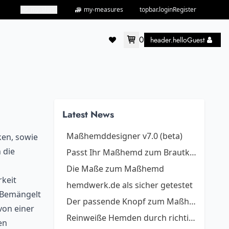
my-shirts
my-measures
topbar.loginRegister
0
header.helloGuest
accountMenu.wishlist
Latest News
Maßhemddesigner v7.0 (beta)
ken, sowie
 die
Passt Ihr Maßhemd zum Brautkleid?
Die Maße zum Maßhemd
keit
hemdwerk.de als sicher getestet
 Bemängelt
Der passende Knopf zum Maßhemd
von einer
Reinweiße Hemden durch richtiges Waschen
en