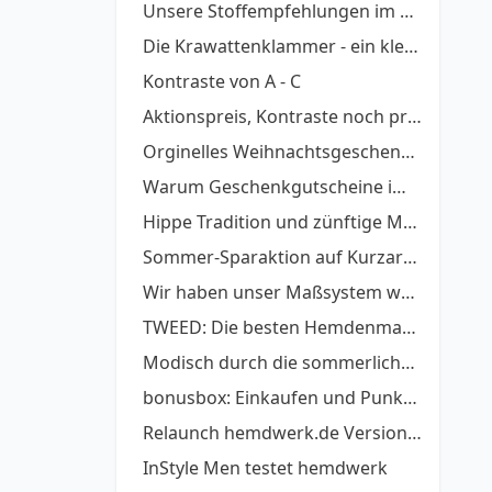
Unsere Stoffempfehlungen im Februar
Die Krawattenklammer - ein kleines schmuckes Helferlein
Kontraste von A - C
Aktionspreis, Kontraste noch preiswerter!
Orginelles Weihnachtsgeschenk - ein Maßhemd zum Fest
Warum Geschenkgutscheine immer eine gute Idee sind
Hippe Tradition und zünftige Moderne
Sommer-Sparaktion auf Kurzarmhemden!
Wir haben unser Maßsystem weiter optimiert
TWEED: Die besten Hemdenmacher
Modisch durch die sommerliche Bürohitze
bonusbox: Einkaufen und Punkte sammeln
Relaunch hemdwerk.de Version 6.0 ist online
InStyle Men testet hemdwerk