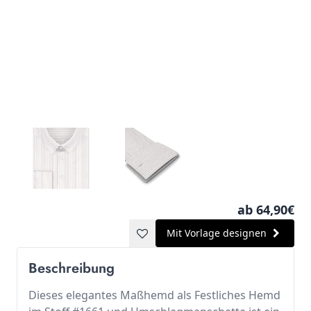
ab 64,90€
Mit Vorlage designen
Beschreibung
Dieses elegantes Maßhemd als Festliches Hemd