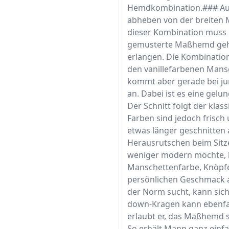
Hemdkombination.### Ausge
abheben von der breiten 
dieser Kombination muss 
gemusterte Maßhemd geht
erlangen. Die Kombinatio
den vanillefarbenen Mansc
kommt aber gerade bei j
an. Dabei ist es eine gel
Der Schnitt folgt der kla
Farben sind jedoch frisch
etwas länger geschnitten a
Herausrutschen beim Sit
weniger modern möchte, k
Manschettenfarbe, Knöpf
persönlichen Geschmack 
der Norm sucht, kann sich
down-Kragen kann ebenfa
erlaubt er, das Maßhemd so
So erhält Mann ganz einfa