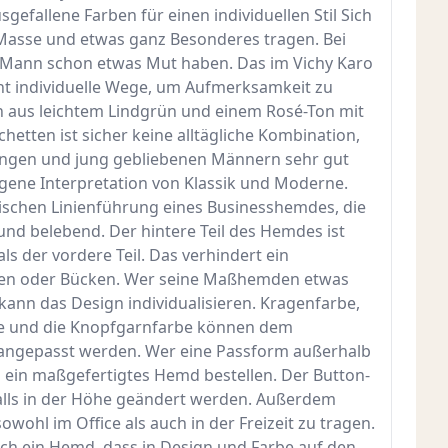
fallene Farben für einen individuellen Stil Sich
Masse und etwas ganz Besonderes tragen. Bei
Mann schon etwas Mut haben. Das im Vichy Karo
 individuelle Wege, um Aufmerksamkeit zu
n aus leichtem Lindgrün und einem Rosé-Ton mit
hetten ist sicher keine alltägliche Kombination,
ungen und jung gebliebenen Männern sehr gut
ungene Interpretation von Klassik und Moderne.
ssischen Linienführung eines Businesshemdes, die
 und belebend. Der hintere Teil des Hemdes ist
ls der vordere Teil. Das verhindert ein
zen oder Bücken. Wer seine Maßhemden etwas
ann das Design individualisieren. Kragenfarbe,
e und die Knopfgarnfarbe können dem
angepasst werden. Wer eine Passform außerhalb
 ein maßgefertigtes Hemd bestellen. Der Button-
lls in der Höhe geändert werden. Außerdem
wohl im Office als auch in der Freizeit zu tragen.
ch ein Hemd, dass in Design und Farbe auf den