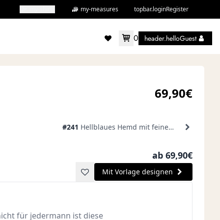
my-shirts
my-measures
topbar.loginRegister
0
header.helloGuest
accountMenu.wishlist
69,90€
#241
Hellblaues Hemd mit feinem Karomuster
ab 69,90€
Mit Vorlage designen
nicht für jedermann ist diese