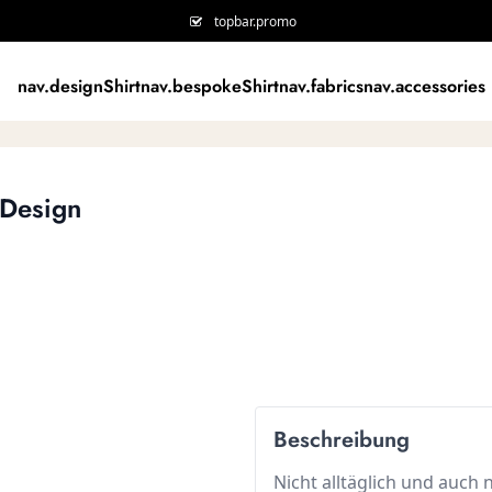
topbar.promo
nav.designShirt
nav.bespokeShirt
nav.fabrics
nav.accessories
 Design
Beschreibung
Nicht alltäglich und auch 