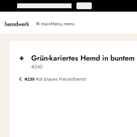
topbar.deliveryCountry
topbar.deliveryCountry
DE
mainMenu.menu
mainMenu.menu
Grün-kariertes Hemd in buntem
#240
#239
Rot-blaues Freizeithemd