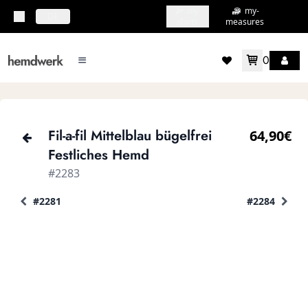
my-
my-
topbar.deliveryCountry
DE
shirts
measures
0
mainMenu.menu
accountMenu.wishlis
Fil-a-fil Mittelblau bügelfrei
64,90€
Festliches Hemd
#2283
#2281
#2284