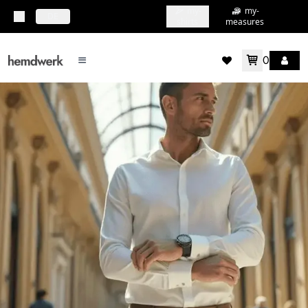
my-
my-
topbar.deliveryCountry
DE
shirts
measures
0
mainMenu.menu
accountMenu.wishlis