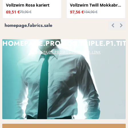
Vollzwirn Rosa kariert
Vollzwirn Twill Mokkabraun
69,51 €
97,56 €
79,90 €
104,90 €
homepage.fabrics.sale
HOMEPAGE.PROMOS.TRIPLE.P1.TIT
HOMEPAGE.PROMOS.TRIPLE.P1.LINK