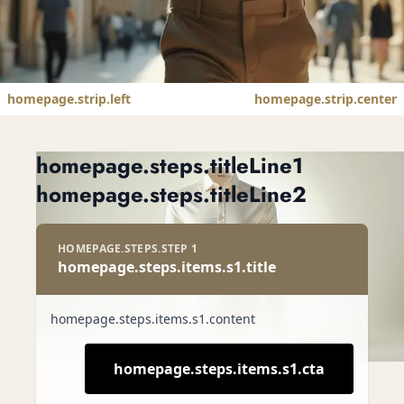
homepage.strip.left
homepage.strip.center
homepage.hero.h1
homepage.hero.sub
homepage.steps.titleLine1
homepage.steps.titleLine2
homepage.hero.cta
HOMEPAGE.STEPS.STEP 1
homepage.steps.items.s1.title
homepage.steps.items.s1.content
homepage.steps.items.s1.cta