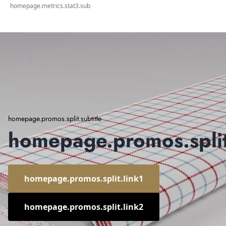
homepage.metrics.stat3.sub
homepage.promos.split.subtitle
homepage.promos.split.
homepage.promos.split.link1
homepage.promos.split.link2