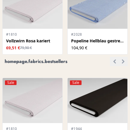
#1810
#2028
Vollzwirn Rosa kariert
Popeline Hellblau gestreift
69,51 €
104,90 €
79,90 €
homepage.fabrics.bestsellers
Sale
Sale
#1810
#1944