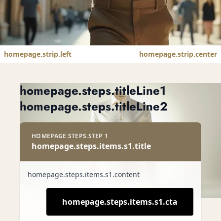
homepage.strip.left
homepage.strip.center
homepage.hero.h1
homepage.hero.sub
homepage.steps.titleLine1
homepage.steps.titleLine2
homepage.hero.cta
HOMEPAGE.STEPS.STEP 1
homepage.steps.items.s1.title
homepage.steps.items.s1.content
homepage.steps.items.s1.cta