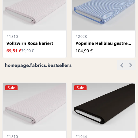
#1810
#2028
Vollzwirn Rosa kariert
Popeline Hellblau gestreift
69,51 €
104,90 €
79,90 €
homepage.fabrics.bestsellers
Sale
Sale
#1810
#1944