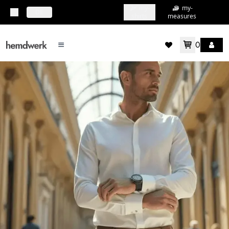
my-
my-
topbar.deliveryCountry
DE
shirts
measures
0
mainMenu.menu
accountMenu.wishlis