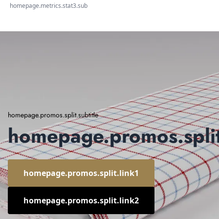
homepage.metrics.stat3.sub
homepage.promos.split.subtitle
homepage.promos.split.
homepage.promos.split.link1
homepage.promos.split.link2