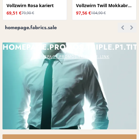
Vollzwirn Rosa kariert
Vollzwirn Twill Mokkabraun
69,51 €
97,56 €
79,90 €
104,90 €
homepage.fabrics.sale
HOMEPAGE.PROMOS.TRIPLE.P1.TIT
HOMEPAGE.PROMOS.TRIPLE.P1.LINK